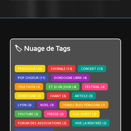
Nuage de Tags
PERIGUEUX
(20)
CHORALE
(14)
CONCERT
(13)
POP CHOEUR
(11)
DORDOGNE LIBRE
(4)
TELETHON
(4)
ET SI UN JOUR
(4)
FESTIVAL
(4)
DORDOGNE
(3)
CHANT
(3)
ARTICLE
(3)
LYON
(3)
NOEL
(3)
FRANCE BLEU PÉRIGORD
(3)
YOUTUBE
(2)
PRESSE
(2)
SUD-OUEST
(2)
FORUM DES ASSOCIATIONS
(2)
VIVE LA RENTRÉE
(2)