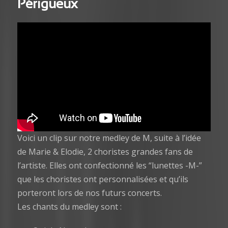
Périgueux
Voici un clip sur notre medley de M, suite à l’idée
de Marie & Elodie, 2 choristes grandes fans de
l’artiste. Elles ont confectionné les “lunettes -M-”
que les choristes ont personnalisées et qu’ils
porteront lors de nos futurs concerts.
Les chants du medley sont :