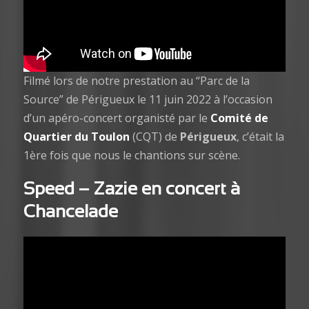
Filmé lors de notre prestation au “Parc de la
Source” de Périgueux le 11 juin 2022 à l’occasion
d’un apéro-concert organisté par le
Comité de
Quartier du Toulon
(CQT) de
Périgueux
, c’était la
1ère fois que nous le chantions sur scène.
Speed – Zazie
en concert à
Chancelade