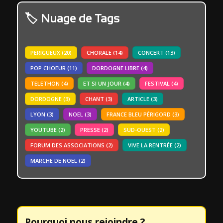
Nuage de Tags
PERIGUEUX
(20)
CHORALE
(14)
CONCERT
(13)
POP CHOEUR
(11)
DORDOGNE LIBRE
(4)
TELETHON
(4)
ET SI UN JOUR
(4)
FESTIVAL
(4)
DORDOGNE
(3)
CHANT
(3)
ARTICLE
(3)
LYON
(3)
NOEL
(3)
FRANCE BLEU PÉRIGORD
(3)
YOUTUBE
(2)
PRESSE
(2)
SUD-OUEST
(2)
FORUM DES ASSOCIATIONS
(2)
VIVE LA RENTRÉE
(2)
MARCHE DE NOEL
(2)
Pourquoi nous rejoindre ?