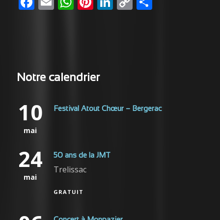
Facebook
Email
WhatsApp
Pinterest
LinkedIn
Copy
Partager
Link
Notre calendrier
10
Festival Atout Chœur – Bergerac
mai
24
50 ans de la JMT
Trelissac
mai
GRATUIT