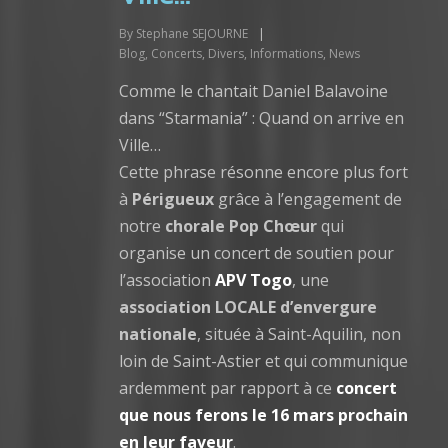
By
Stephane SEJOURNE
|
Blog
,
Concerts
,
Divers
,
Informations
,
News
Comme le chantait Daniel Balavoine
dans “Starmania” : Quand on arrive en
Ville…
Cette phrase résonne encore plus fort
à
Périgueux
grâce à l’engagement de
notre
chorale Pop Chœur
qui
organise un concert de soutien pour
l’association
APV Togo
, une
association LOCALE d’envergure
nationale
, située à Saint-Aquilin, non
loin de Saint-Astier et qui communique
ardemment par rapport à ce
concert
que nous ferons le 16 mars prochain
en leur faveur
.