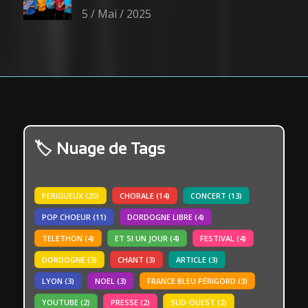
5 / Mai / 2025
Nuage de Tags
PERIGUEUX
(20)
CHORALE
(14)
CONCERT
(13)
POP CHOEUR
(11)
DORDOGNE LIBRE
(4)
TELETHON
(4)
ET SI UN JOUR
(4)
FESTIVAL
(4)
DORDOGNE
(3)
CHANT
(3)
ARTICLE
(3)
LYON
(3)
NOEL
(3)
FRANCE BLEU PÉRIGORD
(3)
YOUTUBE
(2)
PRESSE
(2)
SUD-OUEST
(2)