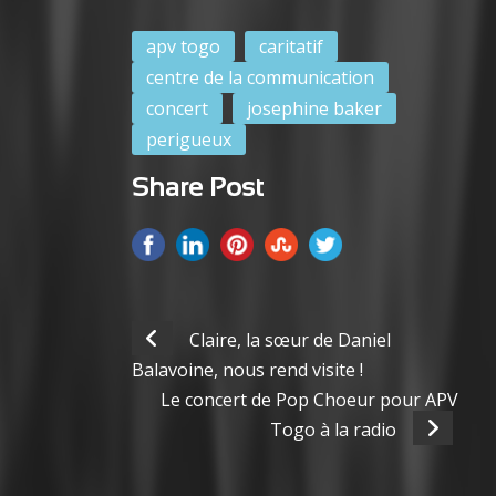
apv togo
caritatif
centre de la communication
concert
josephine baker
perigueux
Share Post
Claire, la sœur de Daniel
Balavoine, nous rend visite !
Le concert de Pop Choeur pour APV
Togo à la radio