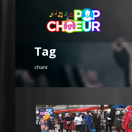
Tag
chant