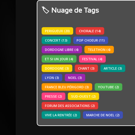
Nuage de Tags
PERIGUEUX
(20)
CHORALE
(14)
CONCERT
(13)
POP CHOEUR
(11)
DORDOGNE LIBRE
(4)
TELETHON
(4)
ET SI UN JOUR
(4)
FESTIVAL
(4)
DORDOGNE
(3)
CHANT
(3)
ARTICLE
(3)
LYON
(3)
NOEL
(3)
FRANCE BLEU PÉRIGORD
(3)
YOUTUBE
(2)
PRESSE
(2)
SUD-OUEST
(2)
FORUM DES ASSOCIATIONS
(2)
VIVE LA RENTRÉE
(2)
MARCHE DE NOEL
(2)