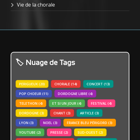
Vie de la chorale
Nuage de Tags
PERIGUEUX
(20)
CHORALE
(14)
CONCERT
(13)
POP CHOEUR
(11)
DORDOGNE LIBRE
(4)
TELETHON
(4)
ET SI UN JOUR
(4)
FESTIVAL
(4)
DORDOGNE
(3)
CHANT
(3)
ARTICLE
(3)
LYON
(3)
NOEL
(3)
FRANCE BLEU PÉRIGORD
(3)
YOUTUBE
(2)
PRESSE
(2)
SUD-OUEST
(2)