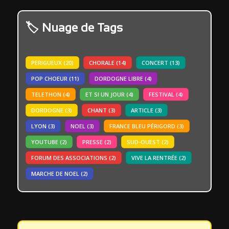
Nuage de Tags
PERIGUEUX
(20)
CHORALE
(14)
CONCERT
(13)
POP CHOEUR
(11)
DORDOGNE LIBRE
(4)
TELETHON
(4)
ET SI UN JOUR
(4)
FESTIVAL
(4)
DORDOGNE
(3)
CHANT
(3)
ARTICLE
(3)
LYON
(3)
NOEL
(3)
FRANCE BLEU PÉRIGORD
(3)
YOUTUBE
(2)
PRESSE
(2)
SUD-OUEST
(2)
FORUM DES ASSOCIATIONS
(2)
VIVE LA RENTRÉE
(2)
MARCHE DE NOEL
(2)