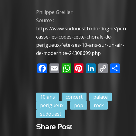
Philippe Greiller.
Source :
https://www.sudouest.fr/dordogne/perigue
casse-les-codes-cette-chorale-de-
perigueux-fete-ses-10-ans-sur-un-air-
de-modernite-24308699.php
Facebook
Email
WhatsApp
Pinterest
LinkedIn
Copy
Par
Link
10 ans
concert
palace
perigueux
pop
rock
sudouest
Share Post