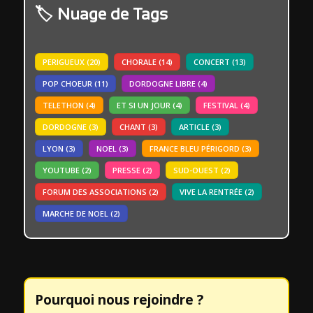
Nuage de Tags
PERIGUEUX
(20)
CHORALE
(14)
CONCERT
(13)
POP CHOEUR
(11)
DORDOGNE LIBRE
(4)
TELETHON
(4)
ET SI UN JOUR
(4)
FESTIVAL
(4)
DORDOGNE
(3)
CHANT
(3)
ARTICLE
(3)
LYON
(3)
NOEL
(3)
FRANCE BLEU PÉRIGORD
(3)
YOUTUBE
(2)
PRESSE
(2)
SUD-OUEST
(2)
FORUM DES ASSOCIATIONS
(2)
VIVE LA RENTRÉE
(2)
MARCHE DE NOEL
(2)
Pourquoi nous rejoindre ?