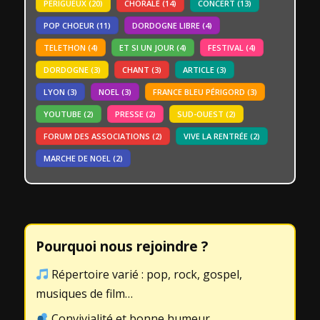
PERIGUEUX
(20)
CHORALE
(14)
CONCERT
(13)
POP CHOEUR
(11)
DORDOGNE LIBRE
(4)
TELETHON
(4)
ET SI UN JOUR
(4)
FESTIVAL
(4)
DORDOGNE
(3)
CHANT
(3)
ARTICLE
(3)
LYON
(3)
NOEL
(3)
FRANCE BLEU PÉRIGORD
(3)
YOUTUBE
(2)
PRESSE
(2)
SUD-OUEST
(2)
FORUM DES ASSOCIATIONS
(2)
VIVE LA RENTRÉE
(2)
MARCHE DE NOEL
(2)
Pourquoi nous rejoindre ?
Répertoire varié : pop, rock, gospel,
musiques de film…
Convivialité et bonne humeur