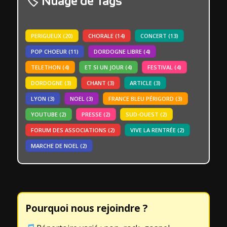
Nuage de Tags
PERIGUEUX
(20)
CHORALE
(14)
CONCERT
(13)
POP CHOEUR
(11)
DORDOGNE LIBRE
(4)
TELETHON
(4)
ET SI UN JOUR
(4)
FESTIVAL
(4)
DORDOGNE
(3)
CHANT
(3)
ARTICLE
(3)
LYON
(3)
NOEL
(3)
FRANCE BLEU PÉRIGORD
(3)
YOUTUBE
(2)
PRESSE
(2)
SUD-OUEST
(2)
FORUM DES ASSOCIATIONS
(2)
VIVE LA RENTRÉE
(2)
MARCHE DE NOEL
(2)
Pourquoi nous rejoindre ?