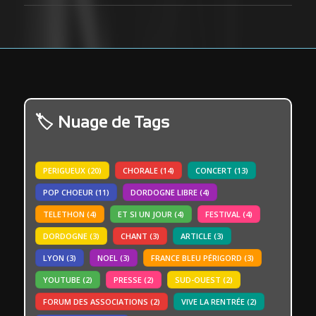
Nuage de Tags
PERIGUEUX
(20)
CHORALE
(14)
CONCERT
(13)
POP CHOEUR
(11)
DORDOGNE LIBRE
(4)
TELETHON
(4)
ET SI UN JOUR
(4)
FESTIVAL
(4)
DORDOGNE
(3)
CHANT
(3)
ARTICLE
(3)
LYON
(3)
NOEL
(3)
FRANCE BLEU PÉRIGORD
(3)
YOUTUBE
(2)
PRESSE
(2)
SUD-OUEST
(2)
FORUM DES ASSOCIATIONS
(2)
VIVE LA RENTRÉE
(2)