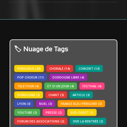
Nuage de Tags
PERIGUEUX
(20)
CHORALE
(14)
CONCERT
(13)
POP CHOEUR
(11)
DORDOGNE LIBRE
(4)
TELETHON
(4)
ET SI UN JOUR
(4)
FESTIVAL
(4)
DORDOGNE
(3)
CHANT
(3)
ARTICLE
(3)
LYON
(3)
NOEL
(3)
FRANCE BLEU PÉRIGORD
(3)
YOUTUBE
(2)
PRESSE
(2)
SUD-OUEST
(2)
FORUM DES ASSOCIATIONS
(2)
VIVE LA RENTRÉE
(2)