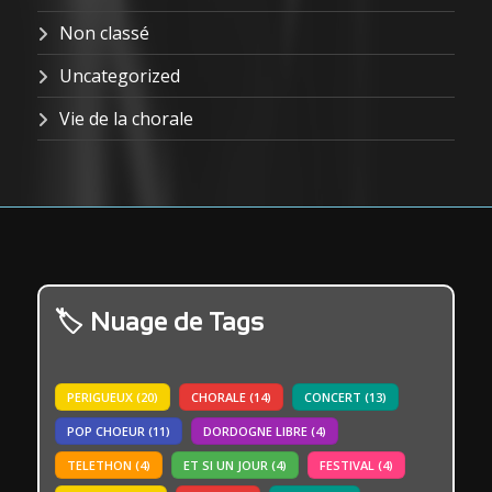
Non classé
Uncategorized
Vie de la chorale
Nuage de Tags
PERIGUEUX
(20)
CHORALE
(14)
CONCERT
(13)
POP CHOEUR
(11)
DORDOGNE LIBRE
(4)
TELETHON
(4)
ET SI UN JOUR
(4)
FESTIVAL
(4)