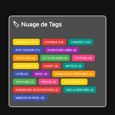
Nuage de Tags
PERIGUEUX
(20)
CHORALE
(14)
CONCERT
(13)
POP CHOEUR
(11)
DORDOGNE LIBRE
(4)
TELETHON
(4)
ET SI UN JOUR
(4)
FESTIVAL
(4)
DORDOGNE
(3)
CHANT
(3)
ARTICLE
(3)
LYON
(3)
NOEL
(3)
FRANCE BLEU PÉRIGORD
(3)
YOUTUBE
(2)
PRESSE
(2)
SUD-OUEST
(2)
FORUM DES ASSOCIATIONS
(2)
VIVE LA RENTRÉE
(2)
MARCHE DE NOEL
(2)