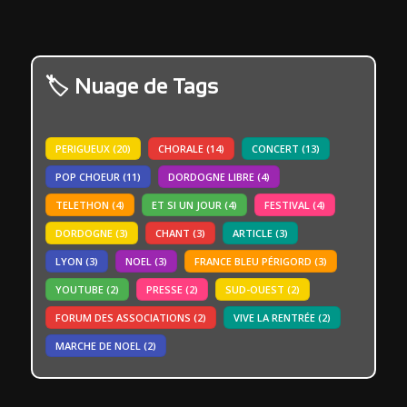
Nuage de Tags
PERIGUEUX
(20)
CHORALE
(14)
CONCERT
(13)
POP CHOEUR
(11)
DORDOGNE LIBRE
(4)
TELETHON
(4)
ET SI UN JOUR
(4)
FESTIVAL
(4)
DORDOGNE
(3)
CHANT
(3)
ARTICLE
(3)
LYON
(3)
NOEL
(3)
FRANCE BLEU PÉRIGORD
(3)
YOUTUBE
(2)
PRESSE
(2)
SUD-OUEST
(2)
FORUM DES ASSOCIATIONS
(2)
VIVE LA RENTRÉE
(2)
MARCHE DE NOEL
(2)